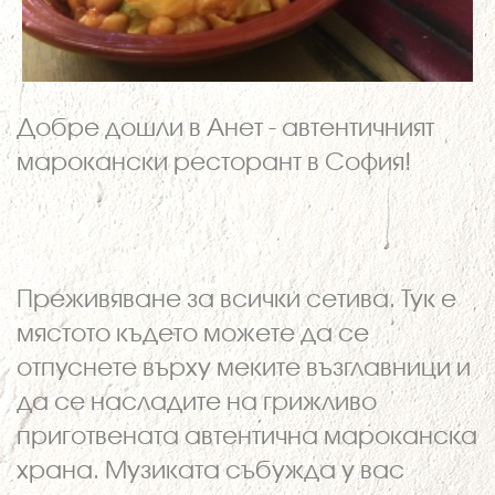
Добре дошли в Анет - автентичният
марокански ресторант в София!
Преживяване за всички сетива. Тук е
мястото където можете да се
отпуснете върху меките възглавници и
да се насладите на грижливо
приготвената автентична мароканска
храна. Музиката събужда у вас