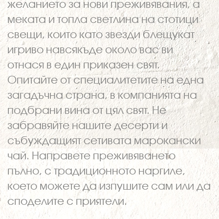
желанието за нови преживявания, а
меката и топла светлина на стотици
свещи, които като звезди блещукат
игриво навсякъде около вас ви
отнася в един приказен свят.
Опитайте от специалитетите на една
загадъчна страна, в компанията на
подбрани вина от цял свят. Не
забравяйте нашите десерти и
събуждащият сетивата марокански
чай. Направете преживяването
пълно, с традиционното наргиле,
което можете да изпушите сам или да
споделите с приятели.