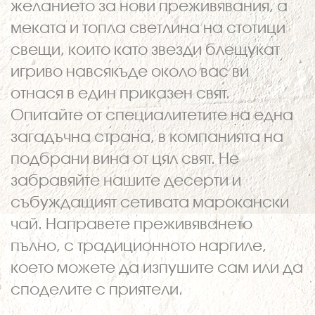
желанието за нови преживявания, а
меката и топла светлина на стотици
свещи, които като звезди блещукат
игриво навсякъде около вас ви
отнася в един приказен свят.
Опитайте от специалитетите на една
загадъчна страна, в компанията на
подбрани вина от цял свят. Не
забравяйте нашите десерти и
събуждащият сетивата марокански
чай. Направете преживяването
пълно, с традиционното наргиле,
което можете да изпушите сам или да
споделите с приятели.