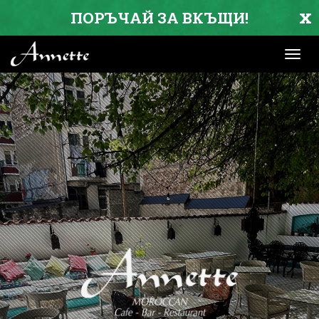
x
ПОРЪЧАЙ ЗА ВКЪЩИ!
Toggl
navig