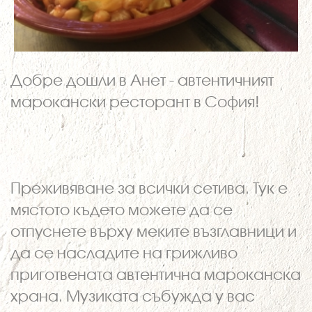
Добре дошли в Анет - автентичният
марокански ресторант в София!
Преживяване за всички сетива. Тук е
мястото където можете да се
отпуснете върху меките възглавници и
да се насладите на грижливо
приготвената автентична мароканска
храна. Музиката събужда у вас