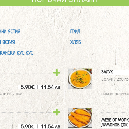
ВНИ ЯСТИЯ
ГРИЛ
И ЯСТИЯ
ХЛЯБ
КАНСКИ КУС КУС
ЗАЛУК
Залук / 230 гр
5.90€ | 11.54 лв
ати и чушки
пикантно мез
МЕЗЕ ОТ МОРК
ЛИМОНОВ СОК 
5.90€ | 11.54 лв