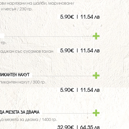
ови нарязани на шайби, мариновани
и чесън / 230 гр.
5.90€ | 11.54 лв
 гр.
5.90€ | 11.54 лв
тладжан със сусамов тахан
ИКАНТЕН НАХУТ
кантен нахут / 300 гр.
5.90€ | 11.54 лв
ИДА МЕЗЕТА ЗА ДВАМА
да мезета за двама / 1400 гр.
32.90€ | 64.35 лв