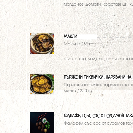
магданоз, домати, краставици, ку
МАКЛИ
Макли / 230 гр.
пържен патладжан, нарязан на 
ПЪРЖЕНИ ТИКВИЧКИ, НАРЯЗАНИ НА 
Пържени тиквички, нарязани на ш
мента / 230 гр.
ФАЛАФЕЛ СЪС СОС ОТ СУСАМОВ ТАХ
Фалафел със сос от сусамов таха