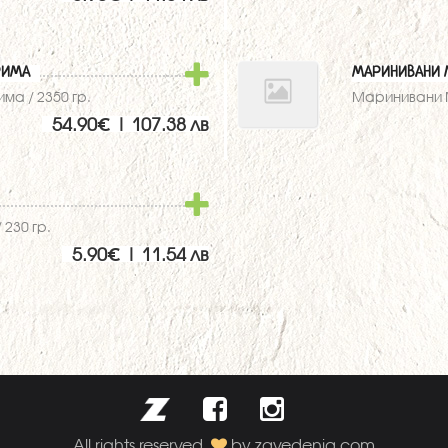
РИМА
МАРИНИВАНИ 
ма / 2350 гр.
Маринивани М
54.90€ | 107.38 лв
230 гр.
5.90€ | 11.54 лв
All rights reserved.
by zavedenia.com