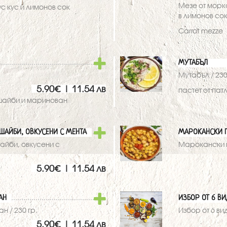
Мезе от морк
с кус и лимонов сок
в лимонов сок 
Carrot mezze
МУТАБЪЛ
Мутабъл / 230
5.90€ | 11.54 лв
пастет от па
шайби и маринован
ШАЙБИ, ОВКУСЕНИ С МЕНТА
МАРОКАНСКИ П
айби, овкусени с
Марокански пи
5.90€ | 11.54 лв
АН
ИЗБОР ОТ 6 В
н / 230 гр.
Избор от 6 ви
5.90€ | 11.54 лв